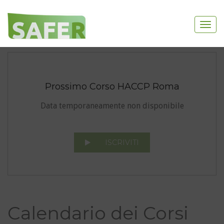
Prossimo Corso HACCP Roma
Data temporaneamente non disponibile
ISCRIVITI
Calendario dei Corsi