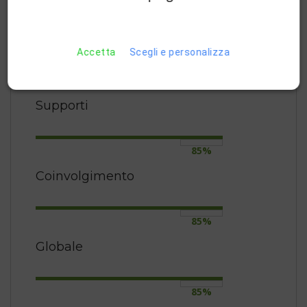
80%
Accessibilità
Accetta
Scegli e personalizza
90%
Supporti
85%
Coinvolgimento
85%
Globale
85%