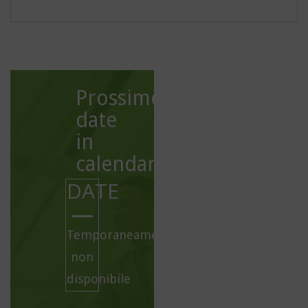
Prossime
date
in
calendario:
DATE
Temporaneamente
non
disponibile