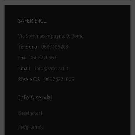
SAFER S.R.L.
Via Sommacampagna, 9, Roma
Telefono
0687186263
Fax
0662276663
Email
info@safersrl.it
P.IVA e C.F.
06974271006
Info & servizi
Destinatari
Programma